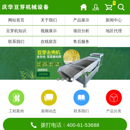
0
网站首页
关于我们
产品展示
新闻中心
豆芽机知识
视频展示
项目分析
地区代理
联系我们
在线留言
售后服务
工程案例
新闻动态
联系我们
产品分类
拨打电话：400-61-53688