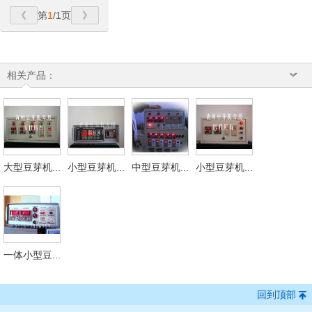
第
1
/1页
相关产品：
大型豆芽机...
小型豆芽机...
中型豆芽机...
小型豆芽机...
一体小型豆...
回到顶部