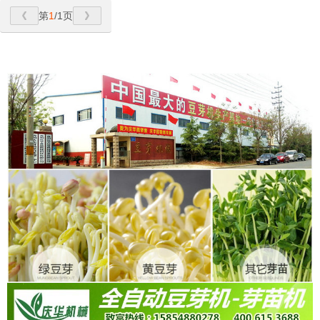
第
1
/1页