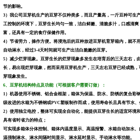
节的影响。
3）我公司豆芽机生产的豆芽不仅种类多，而且产量高，一斤豆种可生产
工控制的环境下，豆芽生长均匀一致，洁白鲜嫩、清脆多汁，口感清爽
富，还具有一定的食疗保健作用。
4）节省劳力，操作方便。将浸泡后的豆种放进豆芽机育芽箱内，就不
自动淋水，经过3-4天时间就可生产出洁白脆嫩的豆芽。
5）减少烂芽现象。豆芽生长的烂芽现象多发生在培育后的三天左右，
长，易出现烂芽现象，然而采用豆芽机生产，三天左右豆芽已经成熟，
芽现象发生
。
6、豆芽机结构特点及功能（可根据客户需要订做）：
1）机器使用不锈钢、铝合金框架，箱体为保温、防水、防锈的复合彩
级改进的水箱为不锈钢或PVC塑板制作而成，使用寿命长且具有节水、
2）使用独立电控，整体可实现全自动化，能提供豆芽生长的适宜环境
具有省时省力的特点；
可实现多箱体分体控制、箱体内温度显示、高温报警、水箱自动加水、
温强制淋水、淋水间隔时间显示、淋水延时显示、手动淋水等功能。