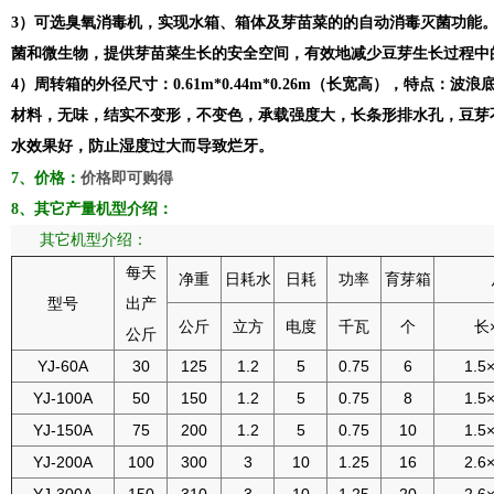
3）可选臭氧消毒机，实现水箱、箱体及芽苗菜的的自动消毒灭菌功能
菌和微生物，提供芽苗菜生长的安全空间，有效地减少豆芽生长过程中
4）
周转箱的外径尺寸：0.61m*0.44m*0.26m（长宽高），特点：波浪
材料，无味，结实不变形，不变色，承载强度大，长条形排水孔，豆芽
水效果好，防止湿度过大而导致烂牙。
价格即可购得
7、价格：
8、其它产量机型介绍：
其它机型介绍：
每天
净重
日耗水
日耗
功率
育芽箱
型号
出产
公斤
立方
电度
千瓦
个
长
公斤
YJ-60A
30
125
1.2
5
0.75
6
1.5
YJ-100A
50
150
1.2
5
0.75
8
1.5
YJ-150A
75
200
1.2
5
0.75
10
1.5
YJ-200A
100
300
3
10
1.25
16
2.6